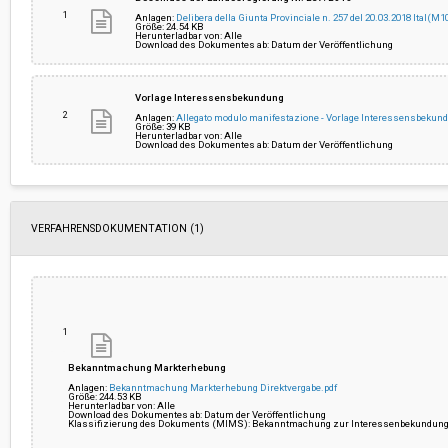
1
Anlagen:
Delibera della Giunta Provinciale n. 257 del 20.03.2018 Ital(
Größe: 24.54 KB
Herunterladbar von: Alle
Sicherheitskosten, die nicht dem
-
Download des Dokumentes ab: Datum der Veröffentlichung
Abschlag unterworfen sind:
Link zum Transparenzfaszikel:
Klicken Sie hier
Vorlage Interessensbekundung
2
Anlagen:
Allegato modulo manifestazione - Vorlage Interessensbek
Größe: 39 KB
Herunterladbar von: Alle
Download des Dokumentes ab: Datum der Veröffentlichung
VERFAHRENSDOKUMENTATION (1)
1
Bekanntmachung Markterhebung
Anlagen:
Bekanntmachung Markterhebung Direktvergabe.pdf
Größe: 244.53 KB
Herunterladbar von: Alle
Download des Dokumentes ab: Datum der Veröffentlichung
Klassifizierung des Dokuments (MIMS): Bekanntmachung zur Interessenbekundung; M