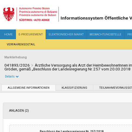
HOME
E-PROCUREMENT
ELEKTRONISCHER MARKT
BEOBACHTUNGSSTELLE
PR
VERFAHRENSDETAIL
Markterhebung
041893/2026
Ärztliche Versorgung als Arzt der HeimbewohnerInnen i
Gröden, gemäß „Beschluss der Landesregierung Nr. 257 vom 20.03.2018
Details
Sektor:
Ordentlicher Sektor
ALLGEMEINE INFORMATIONEN
KLASSIFIZIERUNG
TEILNAHMEVORAUSSE
Datum der Veröffentlichung:
26/05/2026 11:13
ANLAGEN (2)
Abwicklung:
Verfahren läuft
Betrag der Ausschreibung, der dem
-
Beschluss der Landesregierung Nr. 257/2018
Abschlag unterworfen ist: