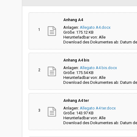
Auswahl des Vertragspartners:
Offenes Verfahren
Anhang A4
Anlagen:
Allegato A4.docx
Betrag der Ausschreibung:
€ 252.000,00
1
Größe: 175.12 KB
Herunterladbar von: Alle
Download des Dokumentes ab: Datum der
Einziger Projektverantwortlicher:
Michaela Gruber
Anhang A4 bis
Der/die Auftraggeber/Körperschaft
Nein
beschafft im Auftrag anderer
Anlagen:
Allegato A4 bis.docx
2
öffentlicher
Größe: 175.54 KB
Auftraggeber/Körperschaften:
Herunterladbar von: Alle
Download des Dokumentes ab: Datum der
Anhang A4 ter
Anlagen:
Allegato A4 ter.docx
3
Größe: 143.97 KB
Herunterladbar von: Alle
Download des Dokumentes ab: Datum der