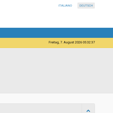
ITALIANO
DEUTSCH
Freitag, 7. August 2026 05:32:38
Elektronisch
Vergabevertrag
27/05/2026 09:15