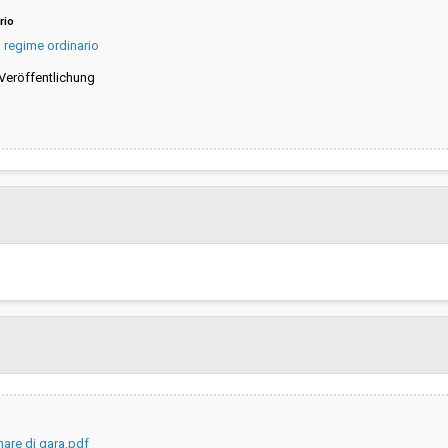
rio
, regime ordinario
eröffentlichung
are di gara.pdf