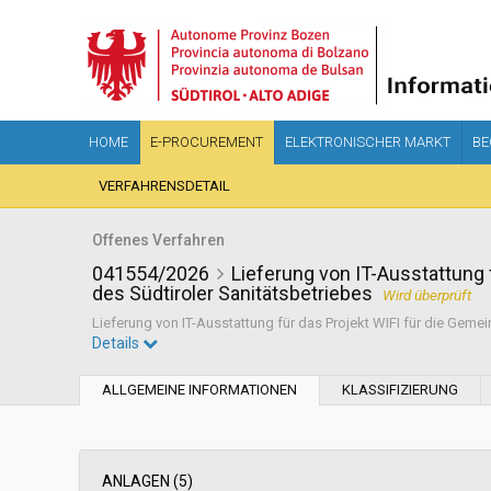
HOME
E-PROCUREMENT
ELEKTRONISCHER MARKT
BE
VERFAHRENSDETAIL
Offenes Verfahren
041554/2026
Lieferung von IT-Ausstattung 
des Südtiroler Sanitätsbetriebes
Wird überprüft
Lieferung von IT-Ausstattung für das Projekt WIFI für die Geme
Details
Sektor:
Ordentlicher Sekto
ALLGEMEINE INFORMATIONEN
KLASSIFIZIERUNG
Art des Vertrages:
Lieferung
Soziale Dienstleistungen:
Nein
ANLAGEN (5)