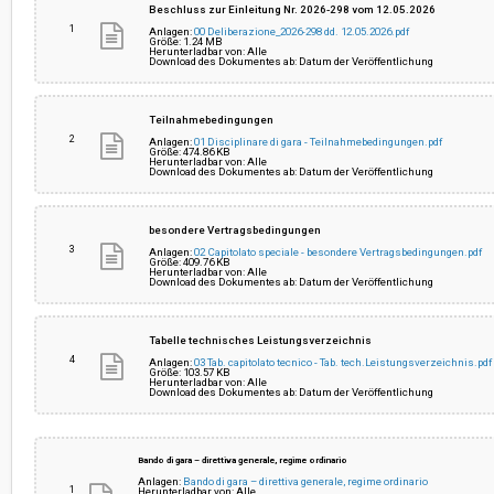
Beschluss zur Einleitung Nr. 2026-298 vom 12.05.2026
1
Anlagen:
00 Deliberazione_2026-298 dd. 12.05.2026.pdf
Größe: 1.24 MB
Herunterladbar von: Alle
Betrag der Ausschreibung:
€ 13.894.024,30
Download des Dokumentes ab: Datum der Veröffentlichung
Einziger Projektverantwortlicher:
Sarah Höhn
Teilnahmebedingungen
2
Anlagen:
01 Disciplinare di gara - Teilnahmebedingungen.pdf
Größe: 474.86 KB
Herunterladbar von: Alle
Download des Dokumentes ab: Datum der Veröffentlichung
besondere Vertragsbedingungen
3
Anlagen:
02 Capitolato speciale - besondere Vertragsbedingungen.pdf
Größe: 409.76 KB
Herunterladbar von: Alle
Download des Dokumentes ab: Datum der Veröffentlichung
Tabelle technisches Leistungsverzeichnis
4
Anlagen:
03 Tab. capitolato tecnico - Tab. tech.Leistungsverzeichnis.pdf
Größe: 103.57 KB
Herunterladbar von: Alle
Download des Dokumentes ab: Datum der Veröffentlichung
Bando di gara – direttiva generale, regime ordinario
Anlagen:
Bando di gara – direttiva generale, regime ordinario
1
Herunterladbar von: Alle