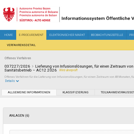
HOME
E-PROCUREMENT
ELEKTRONISCHER MARKT
BEOBACHTUNGSSTELLE
PR
VERFAHRENSDETAIL
Offenes Verfahren
037227/2026
Lieferung von Infusionslösungen, für einen Zeitraum von
Sanitätsbetrieb – AC12 2026
Wird überprüft
Offenes Verfahren für die Lieferung von Infusionslösungen, für einen Zeitraum von 48 Monaten, fü
Details
Sektor:
Ordentlicher Sektor
ALLGEMEINE INFORMATIONEN
KLASSIFIZIERUNG
TEILNAHMEVORAUSSE
Art des Vertrages:
Lieferung
ANLAGEN (6)
Soziale Dienstleistungen:
Nein
Auswahl des Vertragspartners:
Offenes Verfahren