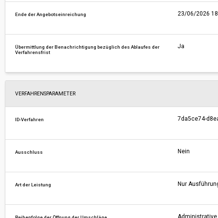
23/06/2026 18
Ende der Angebotseinreichung
Ja
Übermittlung der Benachrichtigung bezüglich des Ablaufes der
Verfahrensfrist
VERFAHRENSPARAMETER
7da5ce74-d8e
ID-Verfahren
Nein
Ausschluss
Nur Ausführun
Art der Leistung
Administrative 
Reihenfolge der Öffnung der Umschläge