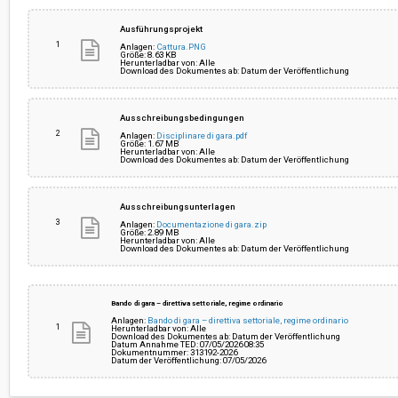
Auswahl des Vertragspartners:
Offenes Verfahren
Ausführungsprojekt
1
Anlagen:
Cattura.PNG
Größe: 8.63 KB
Herunterladbar von: Alle
Betrag der Ausschreibung:
€ 536.176,21
Download des Dokumentes ab: Datum der Veröffentlichung
Einziger Projektverantwortlicher:
Stefano Sacchi
Ausschreibungsbedingungen
2
Anlagen:
Disciplinare di gara.pdf
Größe: 1.67 MB
Herunterladbar von: Alle
Download des Dokumentes ab: Datum der Veröffentlichung
Link zum Transparenzfaszikel:
Klicken Sie hier
Ausschreibungsunterlagen
3
Anlagen:
Documentazione di gara.zip
Größe: 2.89 MB
Herunterladbar von: Alle
Download des Dokumentes ab: Datum der Veröffentlichung
Bando di gara – direttiva settoriale, regime ordinario
Anlagen:
Bando di gara – direttiva settoriale, regime ordinario
1
Herunterladbar von: Alle
Download des Dokumentes ab: Datum der Veröffentlichung
Datum Annahme TED: 07/05/2026 08:35
Dokumentnummer: 313192-2026
Datum der Veröffentlichung: 07/05/2026