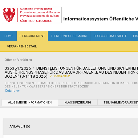
HOME
E-PROCUREMENT
ELEKTRONISCHER MARKT
BEOBACHTUNGSSTELLE
PR
VERFAHRENSDETAIL
Offenes Verfahren
036351/2026
DIENSTLEISTUNGEN FÜR BAULEITUNG UND SICHERHEI
AUSFÜHRUNGSPHASE FÜR DAS BAUVORHABEN „BAU DES NEUEN TRIN
BOZEN“ (S-1118 2026)
Zuschlag erteilt
DIENSTLEISTUNGEN FÜR BAULEITUNG UND SICHERHEITSKOORDINIERUNG IN DER AUSFÜH
DES NEUEN TRINKWASSERSPEICHERS DER STADT BOZEN“
Details
Sektor:
Versorgungssektor
ALLGEMEINE INFORMATIONEN
KLASSIFIZIERUNG
TEILNAHMEVORAUSSE
Art des Vertrages:
Dienstleistung
ANLAGEN (5)
Soziale Dienstleistungen:
Nein