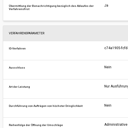
Ja
Übermittlung der Benachrichtigung bezüglich des Ablaufes der
Verfahrensfrist
VERFAHRENSPARAMETER
c74a1905-fcfd
ID-Verfahren
Nein
Ausschluss
Nur Ausführun
Art der Leistung
Nein
Durchführung von Aufträgen von höchster Dringlichkeit
Administrative 
Reihenfolge der Öffnung der Umschläge