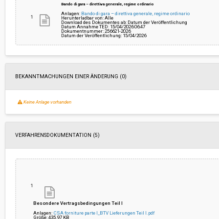
Bando di gara – direttiva generale, regime ordinario
Anlagen:
Bando di gara – direttiva generale, regime ordinario
1
Herunterladbar von: Alle
Download des Dokumentes ab: Datum der Veröffentlichung
Datum Annahme TED: 15/04/2026 06:47
Dokumentnummer: 256621-2026
Datum der Veröffentlichung: 15/04/2026
BEKANNTMACHUNGEN EINER ÄNDERUNG (0)
Keine Anlage vorhanden
VERFAHRENSDOKUMENTATION (5)
1
Besondere Vertragsbedingungen Teil I
Anlagen:
CSA forniture parte I_BTV Lieferungen Teil I.pdf
Größe: 435.97 KB