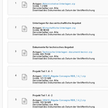
1
Anlagen:
Administrative Unterlagen.zip
Größe: 1.2 MB
Herunterladbar von: Alle
Betrag der Ausschreibung:
€ 15.550.000,00
Download des Dokumentes ab: Datum der Veröffentlichung
Einziger Projektverantwortlicher:
Julian Lukas Thaler
Unterlagen für das wirtschaftliche Angebot
2
Anlagen:
Wirtschaftliche Unterlagen.zip
Größe: 68.98 KB
Herunterladbar von: Alle
Download des Dokumentes ab: Datum der Veröffentlichung
Der/die Auftraggeber/Körperschaft
Nein
beschafft im Auftrag anderer öffentlicher
Auftraggeber/Körperschaften:
Dokumente für technisches Angebot
3
Anlagen:
Technische Unterlagen - documenti tecnici.zip
Größe: 633.79 KB
Herunterladbar von: Alle
Download des Dokumentes ab: Datum der Veröffentlichung
Projekt Teil 1.4 - 1
4
Anlagen:
260410_Abgabe-Consegna RBB_1.4_1.zip
Größe: 121.51 MB
Herunterladbar von: Alle
Download des Dokumentes ab: Datum der Veröffentlichung
Projekt Teil 1.4 - 2
5
Anlagen:
260410_Abgabe-Consegna RBB_1.4_2.zip
Größe: 102.54 MB
Herunterladbar von: Alle
Download des Dokumentes ab: Datum der Veröffentlichung