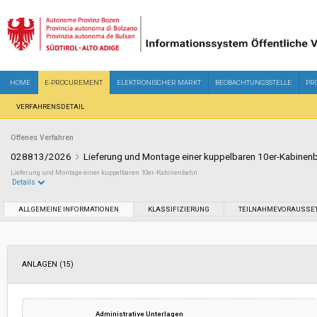
HOME
E-PROCUREMENT
ELEKTRONISCHER MARKT
BEOBACHTUNGSSTELLE
PR
VERFAHRENSDETAIL
Offenes Verfahren
028813/2026
Lieferung und Montage einer kuppelbaren 10er-Kabine
Lieferung und Montage einer kuppelbaren 10er-Kabinenbahn
Details
Sektor:
Ordentlicher Sektor
ALLGEMEINE INFORMATIONEN
KLASSIFIZIERUNG
TEILNAHMEVORAUSSE
Art des Vertrages:
Lieferung
ANLAGEN (15)
Soziale Dienstleistungen:
Nein
Auswahl des Vertragspartners:
Offenes Verfahren
Administrative Unterlagen