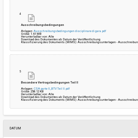
4
Ausschreibungsbedingungen
Anlagen:
Ausschreibungsbedingungen disciplinare di gara.pdf
Größe: 1.61 MB
Herunterladbar von: Alle
Download des Dokumentes ab: Datum der Veröffentlichung
Klassifizierung des Dokuments (MIMS): Ausschreibungsunterlagen - Ausschreibun
5
Besondere Vertragsbedingungen Teil II
Anlagen:
CSA parte II_BTV Teil II.pdf
Größe: 258.12 KB
Herunterladbar von: Alle
Download des Dokumentes ab: Datum der Veröffentlichung
Klassifizierung des Dokuments (MIMS): Ausschreibungsunterlagen - Ausschreibun
DATUM