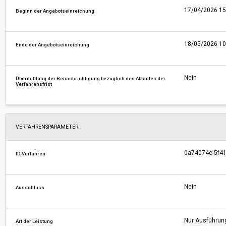
17/04/2026 15
Beginn der Angebotseinreichung
18/05/2026 10
Ende der Angebotseinreichung
Nein
Übermittlung der Benachrichtigung bezüglich des Ablaufes der
Verfahrensfrist
VERFAHRENSPARAMETER
0a74074c-5f41
ID-Verfahren
Nein
Ausschluss
Nur Ausführun
Art der Leistung