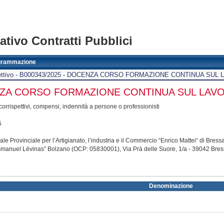
tivo Contratti Pubblici
grammazione
pettivo - B000343/2025 - DOCENZA CORSO FORMAZIONE CONTINUA SUL
ENZA CORSO FORMAZIONE CONTINUA SUL LA
 corrispettivi, compensi, indennità a persone o professionisti
5
le Provinciale per l’Artigianato, l’industria e il Commercio “Enrico Mattei“ di Br
 “Emmanuel Lévinas” Bolzano (OCP: 05830001),
Via Prà delle Suore, 1/a
- 39042
Bre
Denominazione