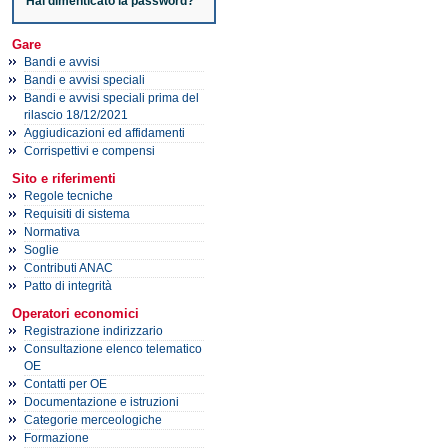
Hai dimenticato la password?
Gare
Bandi e avvisi
Bandi e avvisi speciali
Bandi e avvisi speciali prima del
rilascio 18/12/2021
Aggiudicazioni ed affidamenti
Corrispettivi e compensi
Sito e riferimenti
Regole tecniche
Requisiti di sistema
Normativa
Soglie
Contributi ANAC
Patto di integrità
Operatori economici
Registrazione indirizzario
Consultazione elenco telematico
OE
Contatti per OE
Documentazione e istruzioni
Categorie merceologiche
Formazione