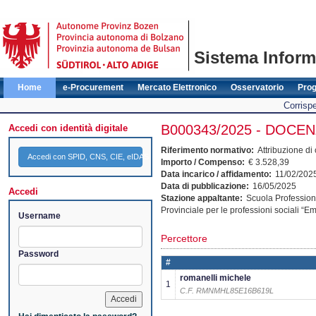
Sistema Informa
Home
e-Procurement
Mercato Elettronico
Osservatorio
Pro
Corris
B000343/2025 - DOC
Accedi con identità digitale
Riferimento normativo:
Attribuzione di
Accedi con SPID, CNS, CIE, eIDAS
Importo / Compenso:
€ 3.528,39
Data incarico / affidamento:
11/02/202
Data di pubblicazione:
16/05/2025
Accedi
Stazione appaltante:
Scuola Professiona
Provinciale per le professioni sociali
Username
Percettore
Password
#
romanelli michele
1
C.F. RMNMHL85E16B619L