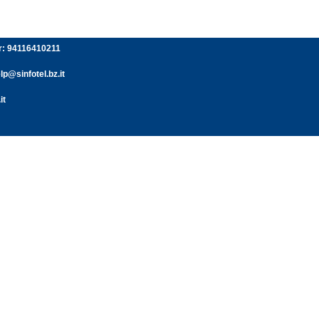
er: 94116410211
p@sinfotel.bz.it
it