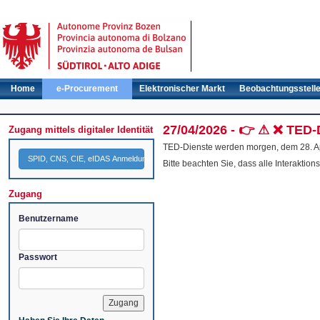
Home
e-Procurement
Elektronischer Markt
Beobachtungsstell
27/04/2026 - 👉 ⚠ ❌ TED-D
Zugang mittels digitaler Identität
TED-Dienste werden morgen, dem 28. Apr
SPID, CNS, CIE, eIDAS Anmeldung
Bitte beachten Sie, dass alle Interaktio
Zugang
Benutzername
Passwort