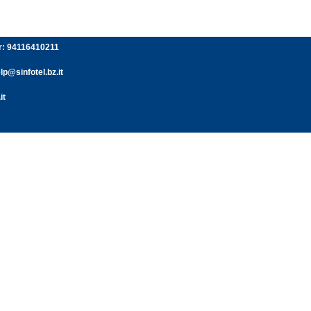
er: 94116410211
p@sinfotel.bz.it
it