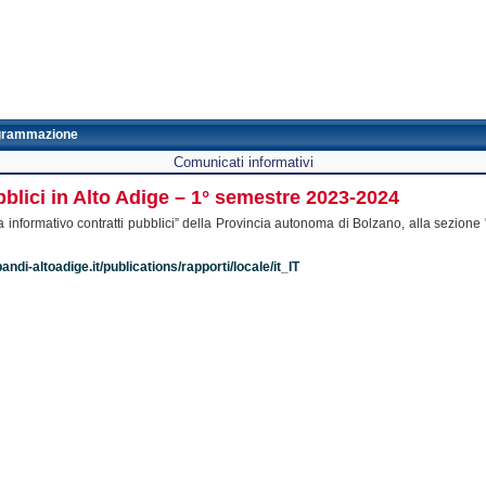
grammazione
Comunicati informativi
ubblici in Alto Adige – 1° semestre 2023-2024
informativo contratti pubblici” della Provincia autonoma di Bolzano, alla sezione "R
andi-altoadige.it/publications/rapporti/locale/it_IT