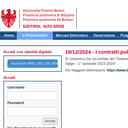
Home
e-Procurement
Mercato Elettronico
Osservatorio
Pro
18/12/2024 - I contratti p
Accedi con identità digitale
Si comunica che sul portale del “Sistema 
Accedi con SPID, CNS, CIE, eIDAS
Adige – 1° semestre 2023-2024”.
Per maggiori informazioni:
https://www.b
Accedi
Username
Password