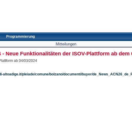
e
Programmierung
Mitteilungen
 - Neue Funktionalitäten der ISOV-Plattform ab dem 
Plattform ab 04/03/2024
di-altoadige.it/pleiade/comune/bolzano/documenti/buyer/de_News_ACN26_de_