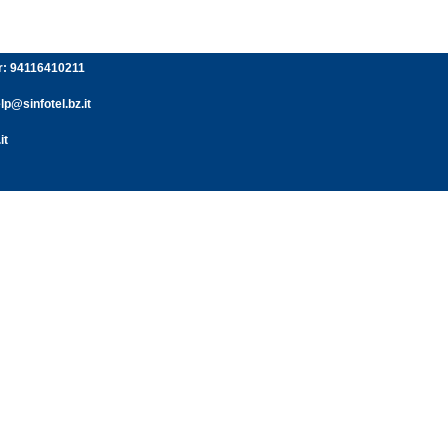
er: 94116410211
p@sinfotel.bz.it
it