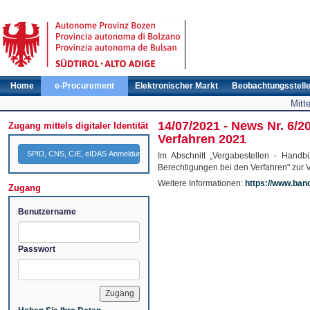
Home
e-Procurement
Elektronischer Markt
Beobachtungsstell
Mitt
14/07/2021 - News Nr. 6/
Zugang mittels digitaler Identität
Verfahren 2021
SPID, CNS, CIE, eIDAS Anmeldung
Im Abschnitt „Vergabestellen - Hand
Berechtigungen bei den Verfahren" zur 
Weitere Informationen:
https://www.band
Zugang
Benutzername
Passwort