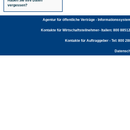
Haben Sie Ihre Daten
vergessen?
Agentur für öffentliche Verträge - Informationssyst
Kontakte für Wirtschaftsteilnehmer- Italien: 800 88512
Kontakte für Auftraggeber - Tel: 800 2
Datensch