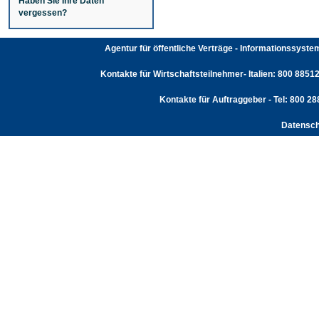
Haben Sie Ihre Daten
vergessen?
Agentur für öffentliche Verträge - Informationssyst
Kontakte für Wirtschaftsteilnehmer- Italien: 800 88512
Kontakte für Auftraggeber - Tel: 800 2
Datensch