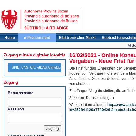
Home
e-Procurement
Elektronischer Markt
Beobachtungsstell
Mitt
16/03/2021 - Online Konsu
Zugang mittels digitaler Identität
Vergaben - Neue Frist fü
SPID, CNS, CIE, eIDAS Anmeldung
Die Frist für das Einreichen der Bemer
house’ von Verträgen, die auf dem Mark
Abs. 2, des Gesetzesdekrets vom 18
Zugang
verschoben.
Empfänger: Vergabestellen, die an "in 
Benutzername
Sektoren: Dienstleistungen
Weitere Informationen:
http://www.antic
Passwort
id=352841120a7780426f2ecefe2c1ef0