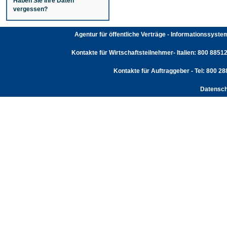
Haben Sie Ihre Daten
vergessen?
Agentur für öffentliche Verträge - Informationssyst
Kontakte für Wirtschaftsteilnehmer- Italien: 800 88512
Kontakte für Auftraggeber - Tel: 800 2
Datensch