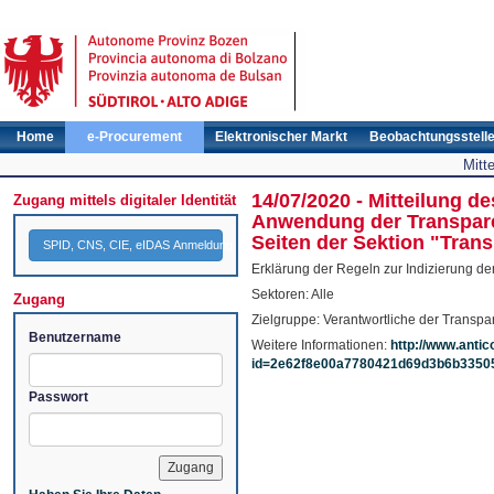
Home
e-Procurement
Elektronischer Markt
Beobachtungsstell
Mitt
14/07/2020 - Mitteilung d
Zugang mittels digitaler Identität
Anwendung der Transparen
Seiten der Sektion "Tran
SPID, CNS, CIE, eIDAS Anmeldung
Erklärung der Regeln zur Indizierung de
Sektoren: Alle
Zugang
Zielgruppe: Verantwortliche der Transpa
Benutzername
Weitere Informationen:
http://www.antic
id=2e62f8e00a7780421d69d3b6b3350
Passwort