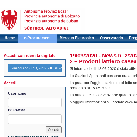
Home
e-Procurement
Mercato Elettronico
Osservatorio
Pro
19/03/2020 - News n. 2/20
Accedi con identità digitale
2 – Prodotti lattiero case
Accedi con SPID, CNS, CIE, eIDAS
Si informa che il 18.03.2020 è stata atti
Le Stazioni Appaltanti possono ora aderire
Accedi
La gara per l’aggiudicazione del lotto an
prorogato al 15.05.2020.
Username
La durata della Convenzione quadro sarà
Maggiori informazioni sul portale www.ban
Password