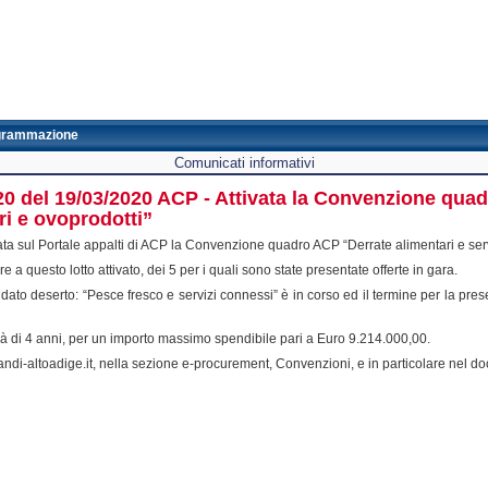
grammazione
Comunicati informativi
20 del 19/03/2020 ACP - Attivata la Convenzione quad
ari e ovoprodotti”
vata sul Portale appalti di ACP la Convenzione quadro ACP “Derrate alimentari e servi
 a questo lotto attivato, dei 5 per i quali sono state presentate offerte in gara.
dato deserto: “Pesce fresco e servizi connessi” è in corso ed il termine per la pres
 di 4 anni, per un importo massimo spendibile pari a Euro 9.214.000,00.
di-altoadige.it, nella sezione e-procurement, Convenzioni, e in particolare nel doc