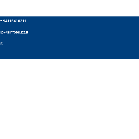
er: 94116410211
p@sinfotel.bz.it
it