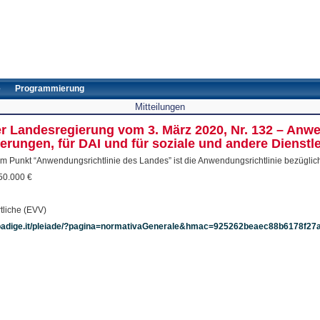
e
Programmierung
Mitteilungen
er Landesregierung vom 3. März 2020, Nr. 132 – Anwe
ferungen, für DAI und für soziale und andere Dienst
dem Punkt “Anwendungsrichtlinie des Landes” ist die Anwendungsrichtlinie bezüglich
150.000 €
tliche (EVV)
ltoadige.it/pleiade/?pagina=normativaGenerale&hmac=925262beaec88b6178f2