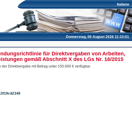
Italiano
Donnerstag, 06 August 2026 11:33:01
ndungsrichtlinie für Direktvergaben von Arbeiten,
leistungen gemäß Abschnitt X des LGs Nr. 16/2015
 der Direktvergabe mit Betrag unter 150.000 € verfügbar.
7a3f19cd2348