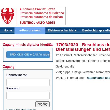
Home
e-Procurement
Elektronischer Markt
Beobachtungsstell
17/03/2020 - Beschluss d
Zugang mittels digitaler Identität
Dienstleistungen und Lie
SPID, CNS, CIE, eIDAS Anmeldung
Im Abschnitt Rechtsvorschriften, unter 
Betreff: Direktvergabe mit Betrag unter 
Zugang
Sektoren: alle
Zielgruppe: einzige Verfahrensverantwor
Benutzername
Weitere Informationen:
https://bandi-a
Passwort