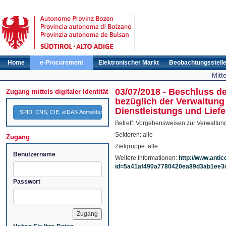
Home
e-Procurement
Elektronischer Markt
Beobachtungsstell
Mitt
03/07/2018 - Beschluss d
Zugang mittels digitaler Identität
bezüglich der Verwaltung 
Dienstleistungs und Lief
SPID, CNS, CIE, eIDAS Anmeldung
Betreff: Vorgehensweisen zur Verwaltu
Sektoren: alle
Zugang
Zielgruppe: alle
Benutzername
Weitere Informationen:
http://www.antic
id=5a41af490a7780420ea89d3ab1ee3
Passwort