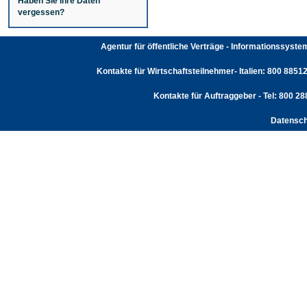
Haben Sie Ihre Daten
vergessen?
Agentur für öffentliche Verträge - Informationssyst
Kontakte für Wirtschaftsteilnehmer- Italien: 800 88512
Kontakte für Auftraggeber - Tel: 800 2
Datensch