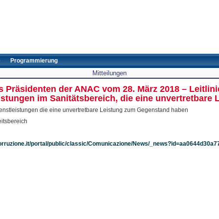
e
Programmierung
Mitteilungen
es Präsidenten der ANAC vom 28. März 2018 – Leitlin
stungen im Sanitätsbereich, die eine unvertretbare 
ienstleistungen die eine unvertretbare Leistung zum Gegenstand haben
itsbereich
corruzione.it/portal/public/classic/Comunicazione/News/_news?id=aa0644d30