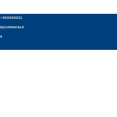
er: 94116410211
p@sinfotel.bz.it
it