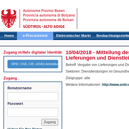
Home
e-Procurement
Elektronischer Markt
Beobachtungsstell
10/04/2018 - Mitteilung d
Zugang mittels digitaler Identität
Lieferungen und Dienstlei
SPID, CNS, CIE, eIDAS Anmeldung
Betreff: Vergabe von Lieferungen und D
Sektoren: Dienstleistungen im Gesundhe
Zugang
Zielgruppe: alle
Weitere Informationen:
http://www.anti
Benutzername
Passwort