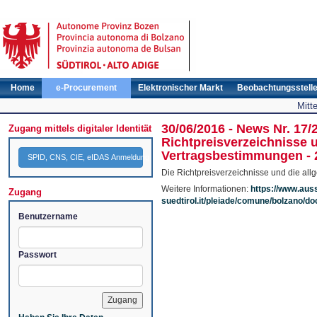
Home
e-Procurement
Elektronischer Markt
Beobachtungsstell
Mitt
30/06/2016 - News Nr. 17/
Zugang mittels digitaler Identität
Richtpreisverzeichnisse 
Vertragsbestimmungen - 
SPID, CNS, CIE, eIDAS Anmeldung
Die Richtpreisverzeichnisse und die al
Weitere Informationen:
https://www.aus
Zugang
suedtirol.it/pleiade/comune/bolzano/
Benutzername
Passwort