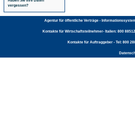
Haben Sie Ihre Daten
vergessen?
Agentur für öffentliche Verträge - Informationssyst
Kontakte für Wirtschaftsteilnehmer- Italien: 800 88512
Kontakte für Auftraggeber - Tel: 800 2
Datensch