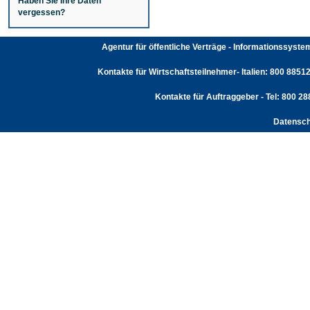
Haben Sie Ihre Daten
vergessen?
Agentur für öffentliche Verträge - Informationssyst
Kontakte für Wirtschaftsteilnehmer- Italien: 800 88512
Kontakte für Auftraggeber - Tel: 800 2
Datensch