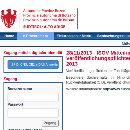
Home
e-Procurement
Elektronischer Markt
Beobachtungsstell
Mitt
28/11/2013 - ISOV Mitteilu
Zugang mittels digitaler Identität
Veröffentlichungspflicht
2013
SPID, CNS, CIE, eIDAS Anmeldung
Veröffentlichungspflichten der Zuschlä
Besondere Sachverhalte in Hinblick
Zugang
Rückverfolgbarkeit (CIG), Veröffentlich
Benutzername
Weitere Informationen:
http://www.auss
Passwort