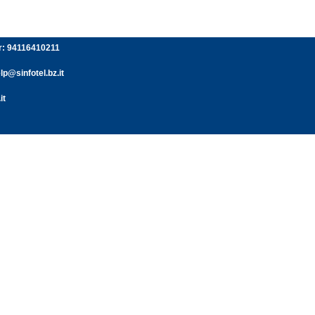
er: 94116410211
p@sinfotel.bz.it
it