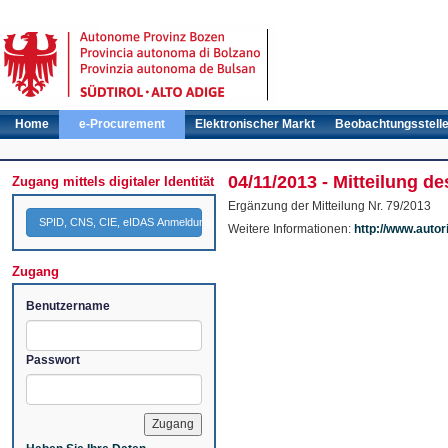
Home
e-Procurement
Elektronischer Markt
Beobachtungsstell
04/11/2013 - Mitteilung d
Zugang mittels digitaler Identität
Ergänzung der Mitteilung Nr. 79/2013
SPID, CNS, CIE, eIDAS Anmeldung
Weitere Informationen:
http://www.autori
Zugang
Benutzername
Passwort