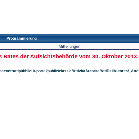
e
Programmierung
Mitteilungen
es Rates der Aufsichtsbehörde vom 30. Oktober 2013 
tacontrattipubblici.it/portal/public/classic/AttivitaAutorita/AttiDellAutorita/_At