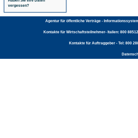
Haben Sie Ihre Daten
vergessen?
Agentur für öffentliche Verträge - Informationssyst
Kontakte für Wirtschaftsteilnehmer- Italien: 800 88512
Kontakte für Auftraggeber - Tel: 800 2
Datensch