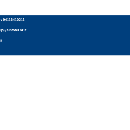
er: 94116410211
p@sinfotel.bz.it
it