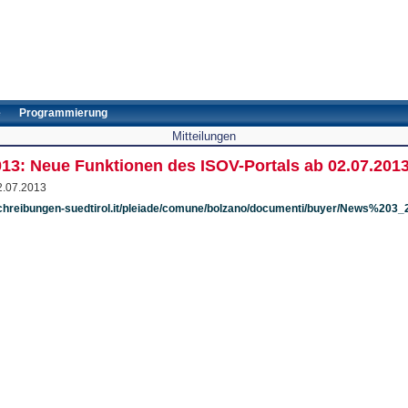
e
Programmierung
Mitteilungen
2013: Neue Funktionen des ISOV-Portals ab 02.07.201
2.07.2013
chreibungen-suedtirol.it/pleiade/comune/bolzano/documenti/buyer/News%203_