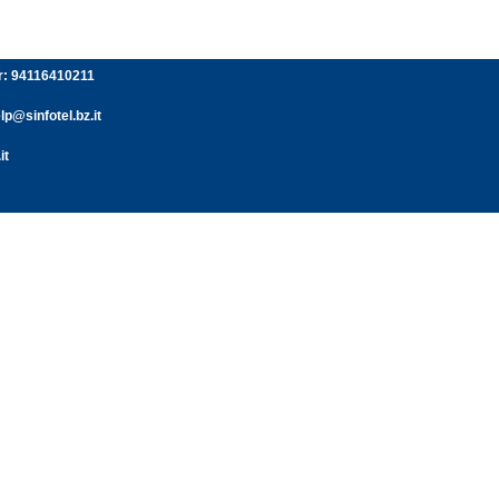
er: 94116410211
p@sinfotel.bz.it
it