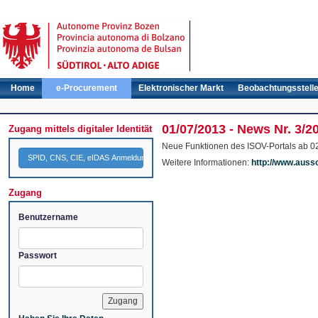
Home
e-Procurement
Elektronischer Markt
Beobachtungsstell
01/07/2013 - News Nr. 3/
Zugang mittels digitaler Identität
Neue Funktionen des ISOV-Portals ab 0
SPID, CNS, CIE, eIDAS Anmeldung
Weitere Informationen:
http://www.auss
Zugang
Benutzername
Passwort