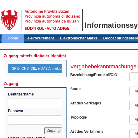
Informationssy
Home
e-Procurement
Elektronischer Markt
Beobachtungsstell
Zugang mittels digitaler Identität
Vergabebekanntmachunge
SPID, CNS, CIE, eIDAS Anmeldung
Bezeichnung/Protokoll/CIG
Zugang
Status
Benutzername
Art des Vertrages
Passwort
Typologie
Art des Verfahrens