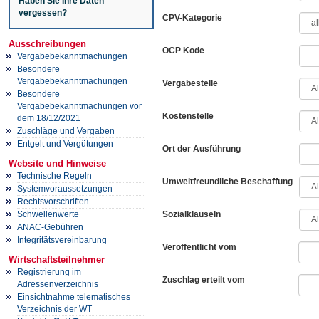
Haben Sie Ihre Daten
vergessen?
CPV-Kategorie
Ausschreibungen
OCP Kode
Vergabebekanntmachungen
Besondere
Vergabebekanntmachungen
Vergabestelle
Besondere
Vergabebekanntmachungen vor
Kostenstelle
dem 18/12/2021
Zuschläge und Vergaben
Entgelt und Vergütungen
Ort der Ausführung
Website und Hinweise
Technische Regeln
Umweltfreundliche Beschaffung
Systemvoraussetzungen
Rechtsvorschriften
Sozialklauseln
Schwellenwerte
ANAC-Gebühren
Integritätsvereinbarung
Veröffentlicht vom
Wirtschaftsteilnehmer
Registrierung im
Zuschlag erteilt vom
Adressenverzeichnis
Einsichtnahme telematisches
Verzeichnis der WT