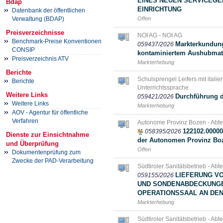
EINES NEUEN SERVICEGE
Bdap
EINRICHTUNG
Datenbank der öffentlichen
Verwaltung (BDAP)
Offen
Preisverzeichnisse
NOI AG - NOI AG
Benchmark-Preise Konventionen
Markterkundung
059437/2026
CONSIP
kontaminiertem Aushubmate
Preisverzeichnis ATV
Markterhebung
Berichte
Schulsprengel Leifers mit italie
Berichte
Unterrichtssprache
Weitere Links
Durchführung d
059421/2026
Weitere Links
Markterhebung
AOV - Agentur für öffentliche
Verfahren
Autonome Provinz Bozen - Abte
122102.00000
058395/2026
Dienste zur Einsichtnahme
der Autonomen Provinz Bo
und Überprüfung
Offen
Dokumentenprüfung zum
Zwecke der PAD-Verarbeitung
Südtiroler Sanitätsbetrieb - Abt
LIEFERUNG V
059155/2026
UND SONDENABDECKUNGE
OPERATIONSSAAL AN DEN 
Markterhebung
Südtiroler Sanitätsbetrieb - Abt