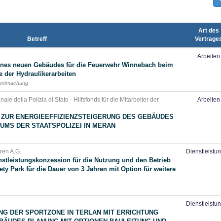
Art des
Betreff
Vertrage
Arbeiten
ines neuen Gebäudes für die Feuerwehr Winnebach beim
e der Hydraulikerarbeiten
anntmachung
ale della Polizia di Stato - Hilfsfonds für die Mitarbeiter der
Arbeiten
ZUR ENERGIEEFFIZIENZSTEIGERUNG DES GEBÄUDES
UMS DER STAATSPOLIZEI IN MERAN
uren A.G.
Dienstleistu
stleistungskonzession für die Nutzung und den Betrieb
ty Park für die Dauer von 3 Jahren mit Option für weitere
Dienstleistu
G DER SPORTZONE IN TERLAN MIT ERRICHTUNG