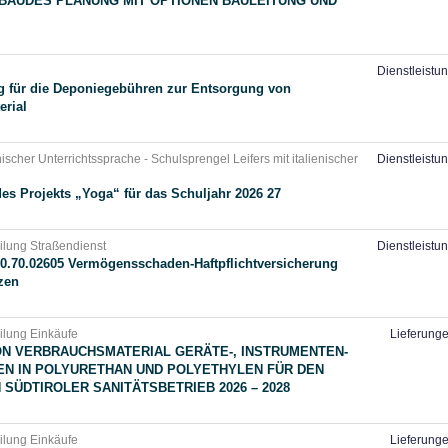
BÄUDES PLANUNG MIT OPTIONEN BAULEITUNG UND
Dienstleistu
 für die Deponiegebühren zur Entsorgung von
rial
nischer Unterrichtssprache - Schulsprengel Leifers mit italienischer
Dienstleistu
es Projekts „Yoga“ für das Schuljahr 2026 27
ilung Straßendienst
Dienstleistu
0.70.02605 Vermögensschaden-Haftpflichtversicherung
zen
eilung Einkäufe
Lieferung
ON VERBRAUCHSMATERIAL GERÄTE-, INSTRUMENTEN-
N IN POLYURETHAN UND POLYETHYLEN FÜR DEN
SÜDTIROLER SANITÄTSBETRIEB 2026 – 2028
eilung Einkäufe
Lieferung