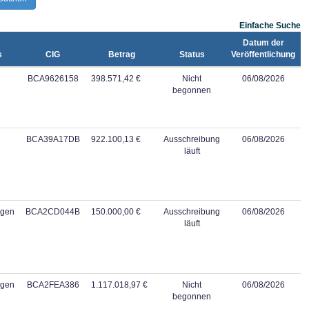
Einfache Suche
Datum der
s
CIG
Betrag
Status
Veröffentlichung
BCA9626158
398.571,42 €
Nicht
06/08/2026
begonnen
BCA39A17DB
922.100,13 €
Ausschreibung
06/08/2026
läuft
ngen
BCA2CD044B
150.000,00 €
Ausschreibung
06/08/2026
läuft
ngen
BCA2FEA386
1.117.018,97 €
Nicht
06/08/2026
begonnen