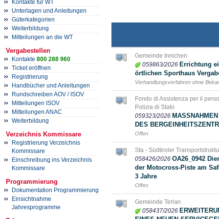
Kontakte für WT
Unterlagen und Anleitungen
Güterkategorien
Weiterbildung
Mitteilungen an die WT
Vergabestellen
Gemeinde Innichen
Kontakte
800 288 960
Errichtung e
059863/2026
Ticket eröffnen
örtlichen Sporthaus Vergab
Registrierung
Verhandlungsverfahren ohne Bek
Handbücher und Anleitungen
Rundschreiben AOV / ISOV
Fondo di Assistenza per il person
Mitteilungen ISOV
Polizia di Stato
Mitteilungen ANAC
MASSNAHMEN 
059323/2026
Weiterbildung
DES BERGEINHEITSZENTR
Verzeichnis Kommissare
Offen
Registrierung Verzeichnis
Sta - Südtiroler Transportstrukt
Kommissare
OA26_0942 Dien
058426/2026
Einschreibung ins Verzeichnis
der Motocross-Piste am Safe
Kommissare
3 Jahre
Programmierung
Offen
Dokumentation Programmierung
Einsichtnahme
Gemeinde Terlan
Jahresprogramme
ERWEITERUN
058437/2026