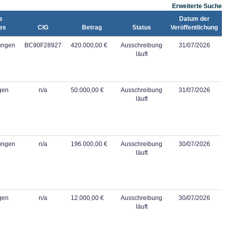
Erweiterte Suche
s
Datum der
es
CIG
Betrag
Status
Veröffentlichung
tungen
BC90F28927
420.000,00 €
Ausschreibung
31/07/2026
läuft
gen
n/a
50.000,00 €
Ausschreibung
31/07/2026
läuft
tungen
n/a
196.000,00 €
Ausschreibung
30/07/2026
läuft
gen
n/a
12.000,00 €
Ausschreibung
30/07/2026
läuft