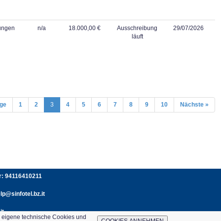
tungen
n/a
18.000,00 €
Ausschreibung
29/07/2026
läuft
ige
1
2
3
4
5
6
7
8
9
10
Nächste »
er: 94116410211
p@sinfotel.bz.it
it
e eigene technische Cookies und