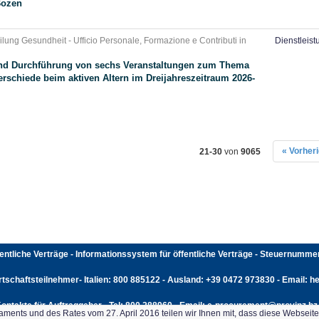
Bozen
lung Gesundheit - Ufficio Personale, Formazione e Contributi in
Dienstleis
und Durchführung von sechs Veranstaltungen zum Thema
erschiede beim aktiven Altern im Dreijahreszeitraum 2026-
« Vorher
21-30
von
9065
fentliche Verträge - Informationssystem für öffentliche Verträge - Steuernumm
rtschaftsteilnehmer- Italien: 800 885122 - Ausland: +39 0472 973830 - Email: hel
ontakte für Auftraggeber - Tel: 800 288960 - Email: e-procurement@provinz.bz.
ents und des Rates vom 27. April 2016 teilen wir Ihnen mit, dass diese Webseit