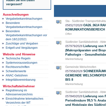
Haben Sie Ihre Daten
vergessen?
Ausschreibungen
Vergabebekanntmachungen
Sta - Südtiroler Transportstrukt
Besondere
OA26_0614 R
056527/2026
Vergabebekanntmachungen
KOMUNIKATIONSBEREICH 
Besondere
Offen
Vergabebekanntmachungen vor
dem 18/12/2021
Südtiroler Sanitätsbetrieb - Abt
Zuschläge und Vergaben
Lieferung von 
057979/2026
Entgelt und Vergütungen
(Makropräparaten und Biops
Website und Hinweise
Pathologie – Gesundheitsb
Technische Regeln
Markterhebung
Systemvoraussetzungen
Gemeinde Welschnofen
Rechtsvorschriften
SCHNEERÄUMU
057958/2026
Schwellenwerte
GEMEINDE WELSCHNOFEN I
ANAC-Gebühren
BIS 8
Integritätsvereinbarung
Markterhebung
Wirtschaftsteilnehmer
Registrierung im
Südtiroler Sanitätsbetrieb - Abt
Adressenverzeichnis
Lieferung von F
057840/2026
Einsichtnahme telematisches
Periodinsäure 99,5 % Anal
Verzeichnis der WT
und Histologie des Südtirol