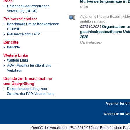
Bdap
Müllverwertungsanlage in 
Datenbank der öffentlichen
Offen
Verwaltung (BDAP)
Autonome Provinz Bozen - Abtei
Preisverzeichnisse
ambito sanitario
Benchmark-Preise Konventionen
Organisation 
057540/2026
CONSIP
geschlechtsspezifische Unt
Preisverzeichnis ATV
2028
Berichte
Markterhebung
Berichte
Weitere Links
Weitere Links
AOV - Agentur für öffentliche
Verfahren
Dienste zur Einsichtnahme
und Überprüfung
Dokumentenprüfung zum
Zwecke der PAD-Verarbeitung
Agentur für öf
Kontakte für Wi
K
Gemäß der Verordnung (EU) 2016/679 des Europäischen Parlam