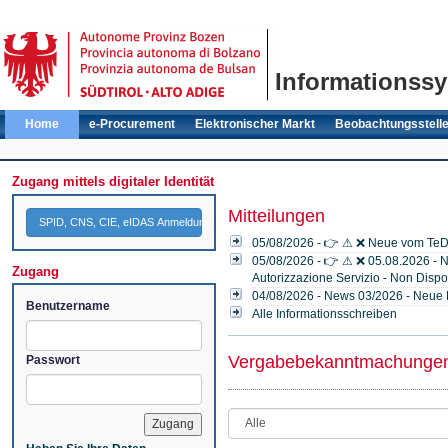
Informationssy
Home
e-Procurement
Elektronischer Markt
Beobachtungsstell
Zugang mittels digitaler Identität
Mitteilungen
SPID, CNS, CIE, eIDAS Anmeldung
05/08/2026 - 👉 ⚠ ❌ Neue vom TeD
05/08/2026 - 👉 ⚠ ❌ 05.08.2026 - Ni
Zugang
Autorizzazione Servizio - Non Disp
04/08/2026 - News 03/2026 - Neue 
Benutzername
Alle Informationsschreiben
Vergabebekanntmachunge
Passwort