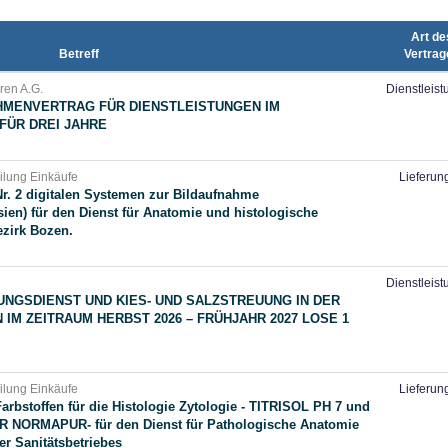
Art de
Betreff
Vertrag
uren A.G.
Dienstleis
AHMENVERTRAG FÜR DIENSTLEISTUNGEN IM
FÜR DREI JAHRE
eilung Einkäufe
Lieferun
Nr. 2 digitalen Systemen zur Bildaufnahme
ien) für den Dienst für Anatomie und histologische
ezirk Bozen.
Dienstleis
NGSDIENST UND KIES- UND SALZSTREUUNG IN DER
M ZEITRAUM HERBST 2026 – FRÜHJAHR 2027 LOSE 1
eilung Einkäufe
Lieferun
arbstoffen für die Histologie Zytologie - TITRISOL PH 7 und
aR NORMAPUR- für den Dienst für Pathologische Anatomie
er Sanitätsbetriebes