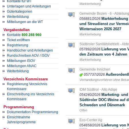
Kontakte für WT
Markterhebung
Unterlagen und Anleitungen
Güterkategorien
Gemeinde Bozen - 6 - Abteilung 
Weiterbildung
Markterhebung 
056881/2026
Mitteilungen an die WT
und Streudienst zur Vermei
Wintersaison 2026 2027
Vergabestellen
Markterhebung
Kontakte
800 288 960
Ticket eröffnen
Südtiroler Sanitätsbetrieb - Abt
Registrierung
Lieferung von 
057892/2026
Handbücher und Anleitungen
den Zeitraum von 4 Jahren
Rundschreiben AOV / ISOV
Markterhebung
Mitteilungen ISOV
Mitteilungen ANAC
Gemeinde Innichen
Weiterbildung
Außerordentl
057737/2026
Verzeichnis Kommissare
Verhandlungsverfahren ohne Bek
Registrierung Verzeichnis
Kommissare
IDM Südtirol - Alto Adige
Einschreibung ins Verzeichnis
Marketing- und
054240/2026
Kommissare
Südtiroler DOC-Weine auf d
Schweden und Dänemark
Programmierung
Offen
Dokumentation Programmierung
Einsichtnahme
Eco-Center Ag
Jahresprogramme
Lieferung von 
054658/2026