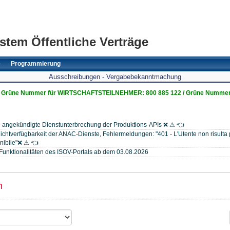
stem Öffentliche Verträge
e
Programmierung
Ausschreibungen - Vergabebekanntmachung
Grüne Nummer für WIRTSCHAFTSTEILNEHMER: 800 885 122 / Grüne Nummer
 angekündigte Dienstunterbrechung der Produktions-APIs ❌ ⚠ 👈
chtverfügbarkeit der ANAC-Dienste, Fehlermeldungen: "401 - L'Utente non risulta p
onibile"❌ ⚠ 👈
Funktionalitäten des ISOV-Portals ab dem 03.08.2026
n