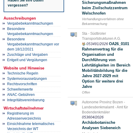
Haben Sie Ihre Daten
Sicherungsmaßnahmen
vergessen?
beim Zivilschutzzentrum
Welschnofen
Ausschreibungen
Verhandlungsverfahren ohne
Vergabebekanntmachungen
Bekanntmachung
Besondere
Sta - Südtiroler
Vergabebekanntmachungen
Transportstrukturen A.G.
Besondere
OA26_0101
053491/2026
Vergabebekanntmachungen vor
Rahmenvertrag für die
dem 18/12/2021
Organisation und
Zuschläge und Vergaben
Durchführung von
Entgelt und Vergütungen
Lehrtätigkeiten im Bereich
Website und Hinweise
Mobilitätsbildung für die
Technische Regeln
Jahre 2027-2029 mit
Systemvoraussetzungen
Option für weitere drei
Rechtsvorschriften
Jahre
Schwellenwerte
Offen
ANAC-Gebühren
Integritätsvereinbarung
Autonome Provinz Bozen -
Landesdenkmalamt - Amt für
Wirtschaftsteilnehmer
Bodendenkmäler
Registrierung im
053604/2026
Adressenverzeichnis
Archäobotanische
Einsichtnahme telematisches
Analysen Siebeneich
Verzeichnis der WT