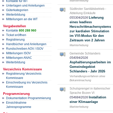
Markterhebung
Kontakte für WT
Unterlagen und Anleitungen
Südtiroler Sanitätsbetrieb -
Güterkategorien
Abteilung Einkäufe
Weiterbildung
Lieferung
055304/2026
Mitteilungen an die WT
eines leadless
Vergabestellen
Herzschrittmachersystems
Kontakte
800 288 960
zur kardialen Stimulation
Ticket eröffnen
im VVI-Modus für den
Registrierung
Zeitraum von 2 Jahren
Handbücher und Anleitungen
Markterhebung
Rundschreiben AOV / ISOV
Mitteilungen ISOV
Gemeinde Schlanders
Mitteilungen ANAC
054094/2026
Asphaltierungsarbeiten im
Weiterbildung
Gemeindegebiet
Verzeichnis Kommissare
Schlanders - Jahr 2026
Registrierung Verzeichnis
Verhandlungsverfahren ohne
Kommissare
Bekanntmachung
Einschreibung ins Verzeichnis
Kommissare
Schulsprengel in italienischer
Sprache Bozen VI
Programmierung
Installation
054684/2026
Dokumentation Programmierung
einer Klimaanlage
Einsichtnahme
Markterhebung
Jahresprogramme