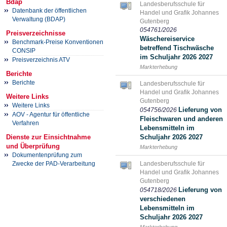
Bdap
Landesberufsschule für
Datenbank der öffentlichen
Handel und Grafik Johannes
Verwaltung (BDAP)
Gutenberg
054761/2026
Preisverzeichnisse
Wäschereiservice
Benchmark-Preise Konventionen
betreffend Tischwäsche
CONSIP
im Schuljahr 2026 2027
Preisverzeichnis ATV
Markterhebung
Berichte
Berichte
Landesberufsschule für
Handel und Grafik Johannes
Weitere Links
Gutenberg
Weitere Links
Lieferung von
054756/2026
AOV - Agentur für öffentliche
Fleischwaren und anderen
Verfahren
Lebensmitteln im
Dienste zur Einsichtnahme
Schuljahr 2026 2027
und Überprüfung
Markterhebung
Dokumentenprüfung zum
Zwecke der PAD-Verarbeitung
Landesberufsschule für
Handel und Grafik Johannes
Gutenberg
Lieferung von
054718/2026
verschiedenen
Lebensmitteln im
Schuljahr 2026 2027
Markterhebung