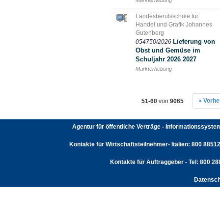
Landesberufsschule für
Handel und Grafik Johannes
Gutenberg
Lieferung von
054750/2026
Obst und Gemüse im
Schuljahr 2026 2027
Markterhebung
« Vorhe
51-60
von
9065
Agentur für öffentliche Verträge - Informationssyst
Kontakte für Wirtschaftsteilnehmer- Italien: 800 88512
Kontakte für Auftraggeber - Tel: 800 2
Datensch