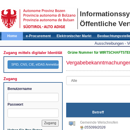
Informationss
Öffentliche Ver
Home
e-Procurement
Elektronischer Markt
Beobachtungsstell
Ausschreibungen - 
Zugang mittels digitaler Identität
Grüne Nummer für WIRTSCHAFTSTEI
Vergabebekanntmachunge
SPID, CNS, CIE, eIDAS Anmeldung
Zugang
Benutzername
Passwort
Betreff
Gemeinde Welschnofen
055099/2026